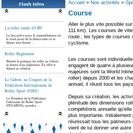
Accueil
>
Nos activités
>
Spo
La 3e édition du Roller Marathon de
Libreville (RML), plusieurs fois
Course
reportée pour de multiples ...
Aller le plus vite possible su
La roller rando d'LBV
111 km). Les courses de vites
Le lieu prévu pour le rassemblement est
route ; les types de courses s
le rond-point de la démocratie ou le
départ sera donné ...
cyclisme.
Roller Règlement
Les courses sont individuelle
Bientôt la pratique du roller au Gabon
se dotera d'un règlement. En effet si
engagent de quatre à plusieur
depuis sa création ...
majeures sont la World Inli
Le Gabon, au Congrès de la
roller) depuis 2000 et les c
Fédération Internationale de
annuel, il réunit tous les pays
Roller Sport (FIRS)
Depuis sa création, les activ
Le Président de la Fédération
Gabonaise de Roller Sport
plénitude des dimensions ro
(FEGAROS), prendra ...
compétitions annuelle qu'elle 
plus importante. Initialement
réunissait tous les patineur
vient de lui donner une autr