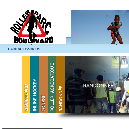
ACCUEIL
L'ASSOCIATION
NOS ACTIVITÉS
A
CONTACTEZ-NOUS
La 3e édition du roller Marathon
de Libreville sera inédite