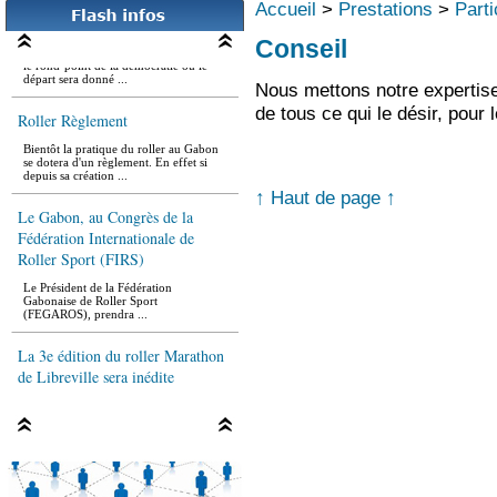
Accueil
>
Prestations
>
Parti
La roller rando d'LBV
Conseil
Le lieu prévu pour le rassemblement est
le rond-point de la démocratie ou le
départ sera donné ...
Nous mettons notre expertise
Roller Règlement
de tous ce qui le désir, pour l
Bientôt la pratique du roller au Gabon
se dotera d'un règlement. En effet si
depuis sa création ...
↑ Haut de page ↑
Le Gabon, au Congrès de la
Fédération Internationale de
Roller Sport (FIRS)
Le Président de la Fédération
Gabonaise de Roller Sport
(FEGAROS), prendra ...
La 3e édition du roller Marathon
de Libreville sera inédite
La 3e édition du Roller Marathon de
Libreville (RML), plusieurs fois
reportée pour de multiples ...