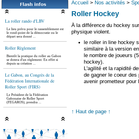
Accueil
>
Nos activités
>
Spo
Roller Hockey
La roller rando d'LBV
À la différence du hockey sur 
Le lieu prévu pour le rassemblement est
le rond-point de la démocratie ou le
physique violent.
départ sera donné ...
le roller in line hockey s
Roller Règlement
similaire à la version 
Bientôt la pratique du roller au Gabon
le nombre de joueurs (5
se dotera d'un règlement. En effet si
depuis sa création ...
hockey).
L'agilité et la rapidité 
Le Gabon, au Congrès de la
de gagner le coeur des 
Fédération Internationale de
avenir prometteur pour 
Roller Sport (FIRS)
Le Président de la Fédération
Gabonaise de Roller Sport
(FEGAROS), prendra ...
La 3e édition du roller Marathon
↑ Haut de page ↑
de Libreville sera inédite
La 3e édition du Roller Marathon de
Libreville (RML), plusieurs fois
reportée pour de multiples ...