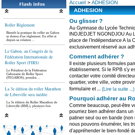
Accueil
>
ADHESION
ADHESION
Ou glisser ?
Roller Règlement
Au Gymnase du Lycée Techni
Bientôt la pratique du roller au Gabon
INDJEDJET NGONDJOU Au Lycé
se dotera d'un règlement. En effet si
depuis sa création ...
place de l'Indépendance A la C
exclusivement réservé aux adh
Le Gabon, au Congrès de la
Fédération Internationale de
Comment adhérer ?
Roller Sport (FIRS)
Il existe plusieurs formules par
Le Président de la Fédération
établissement. Si le RPB s'y est
Gabonaise de Roller Sport
(FEGAROS), prendra ...
contacter votre comité directe
quartier, votre ville, votre pro
La 3e édition du roller Marathon
formulaire et ...
(Lire la suite ...)
de Libreville sera inédite
Pourquoi adhérer au Ro
La 3e édition du Roller Marathon de
Libreville (RML), plusieurs fois
Comme beaucoup, peut-être vo
reportée pour de multiples ...
pourriez bien adhérer dans un 
La roller rando d'LBV
patiner seul ou en bande (non
nous pouvons énumérer, les tro
Le lieu prévu pour le rassemblement est
le rond-point de la démocratie ou le
d'appréhender le bien-fondé de 
départ sera donné ...