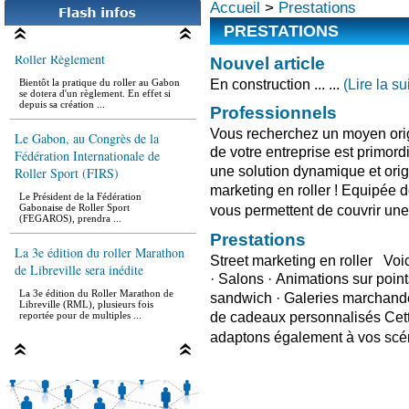
Accueil
>
Prestations
PRESTATIONS
Roller Règlement
Nouvel article
Bientôt la pratique du roller au Gabon
En construction ... ...
(Lire la sui
se dotera d'un règlement. En effet si
depuis sa création ...
Professionnels
Le Gabon, au Congrès de la
Vous recherchez un moyen orig
Fédération Internationale de
de votre entreprise est primor
Roller Sport (FIRS)
une solution dynamique et orig
marketing en roller ! Equipée d
Le Président de la Fédération
Gabonaise de Roller Sport
vous permettent de couvrir une
(FEGAROS), prendra ...
Prestations
La 3e édition du roller Marathon
Street marketing en roller Voici
de Libreville sera inédite
· Salons · Animations sur poin
La 3e édition du Roller Marathon de
sandwich · Galeries marchandes
Libreville (RML), plusieurs fois
reportée pour de multiples ...
de cadeaux personnalisés Cette
adaptons également à vos scén
La roller rando d'LBV
Le lieu prévu pour le rassemblement est
le rond-point de la démocratie ou le
départ sera donné ...