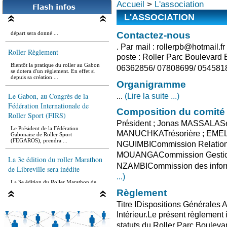
La roller rando d'LBV
Accueil
>
L'association
L'ASSOCIATION
Le lieu prévu pour le rassemblement est
le rond-point de la démocratie ou le
départ sera donné ...
Contactez-nous
. Par mail : rollerpb@hotmail.fr
Roller Règlement
poste : Roller Parc Boulevard B
Bientôt la pratique du roller au Gabon
se dotera d'un règlement. En effet si
06362856/ 07808699/ 0545818
depuis sa création ...
Organigramme
Le Gabon, au Congrès de la
...
(Lire la suite ...)
Fédération Internationale de
Roller Sport (FIRS)
Composition du comité 
Président ; Jonas MASSALAS
Le Président de la Fédération
Gabonaise de Roller Sport
MANUCHKATrésorière ; EMELI
(FEGAROS), prendra ...
NGUIMBICommission Relations a
La 3e édition du roller Marathon
MOUANGACommission Gestion
de Libreville sera inédite
NZAMBICommission des informa
...)
La 3e édition du Roller Marathon de
Libreville (RML), plusieurs fois
reportée pour de multiples ...
Règlement
Titre IDispositions Générales 
Intérieur.Le présent règlement i
statuts du Roller Parc Boulevar