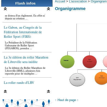
Accueil
>
L'association
>
Organigra
Roller Règlement
Organigramme
Bientôt la pratique du roller au Gabon
se dotera d'un règlement. En effet si
depuis sa création ...
Le Gabon, au Congrès de la
Fédération Internationale de
Roller Sport (FIRS)
Le Président de la Fédération
Gabonaise de Roller Sport
(FEGAROS), prendra ...
La 3e édition du roller Marathon
de Libreville sera inédite
La 3e édition du Roller Marathon de
Libreville (RML), plusieurs fois
reportée pour de multiples ...
La roller rando d'LBV
Le lieu prévu pour le rassemblement est
le rond-point de la démocratie ou le
départ sera donné ...
↑ Haut de page ↑